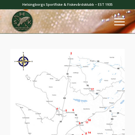
Helsingborgs Sportfiske & Fiskevårdsklubb – EST 1935