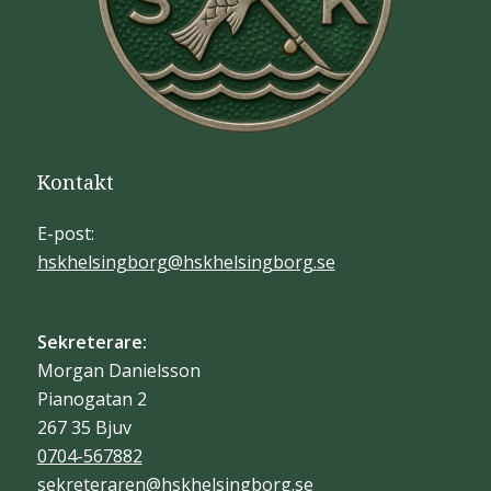
Kontakt
E-post:
hskhelsingborg@hskhelsingborg.se
Sekreterare:
Morgan Danielsson
Pianogatan 2
267 35 Bjuv
0704-567882
sekreteraren@hskhelsingborg.se