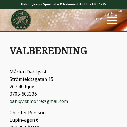
Helsingborgs Sportfiske & Fiskevårdsklubb – EST 1935
VALBEREDNING
Mårten Dahlqvist
Strömfeldtsgatan 15
267 40 Bjuv
0705-605336
dahlqvist.morre@gmail.com
Christer Persson
Lupinvägen 6