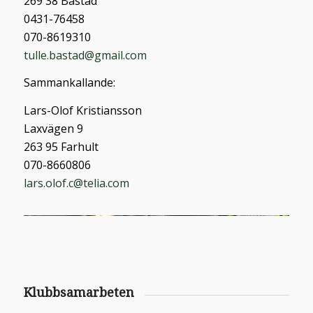
269 38 Båstad
0431-76458
070-8619310
tulle.bastad@gmail.com
Sammankallande:
Lars-Olof Kristiansson
Laxvägen 9
263 95 Farhult
070-8660806
lars.olof.c@telia.com
Klubbsamarbeten